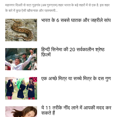
महानगर दिल्ली से सटा गुड़गांव (अब गुरुग्राम) शहर भारत के बड़े शहरों में से एक है. इस शहर
के बारे में कुछ ऐसी खौफनाक और रहस्यमयी...
भारत के 6 सबसे घातक और जहरीले सांप
हिन्दी सिनेमा की 20 सर्वकालीन श्रेष्ठ
फ़िल्में
एक अच्छे मित्र या सच्चे मित्र के दस गुण
ये 11 तरीके नींद लाने में आपकी मदद कर
सकते हैं