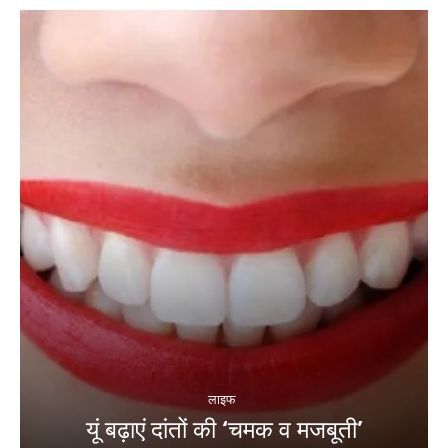
लाइफ
यूं बढ़ाएं दांतों की ‘चमक व मजबूती’