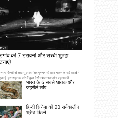
MG!!
ुड़गांव की 7 डरावनी और सच्ची भुतहा
टनाएं!
नगर दिल्ली से सटा गुड़गांव (अब गुरुग्राम) शहर भारत के बड़े शहरों में
 एक है. इस शहर के बारे में कुछ ऐसी खौफनाक और रहस्यमयी...
भारत के 6 सबसे घातक और
जहरीले सांप
हिन्दी सिनेमा की 20 सर्वकालीन
श्रेष्ठ फ़िल्में