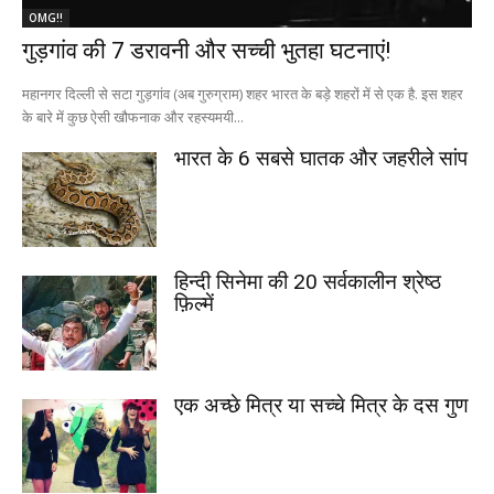
OMG!!
गुड़गांव की 7 डरावनी और सच्ची भुतहा घटनाएं!
महानगर दिल्ली से सटा गुड़गांव (अब गुरुग्राम) शहर भारत के बड़े शहरों में से एक है. इस शहर
के बारे में कुछ ऐसी खौफनाक और रहस्यमयी...
भारत के 6 सबसे घातक और जहरीले सांप
हिन्दी सिनेमा की 20 सर्वकालीन श्रेष्ठ
फ़िल्में
एक अच्छे मित्र या सच्चे मित्र के दस गुण