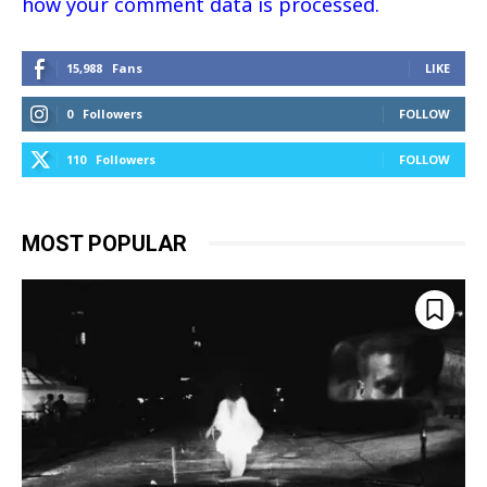
how your comment data is processed.
15,988
Fans
LIKE
0
Followers
FOLLOW
110
Followers
FOLLOW
MOST POPULAR