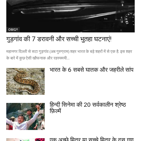
OMG!!
गुड़गांव की 7 डरावनी और सच्ची भुतहा घटनाएं!
महानगर दिल्ली से सटा गुड़गांव (अब गुरुग्राम) शहर भारत के बड़े शहरों में से एक है. इस शहर
के बारे में कुछ ऐसी खौफनाक और रहस्यमयी...
भारत के 6 सबसे घातक और जहरीले सांप
हिन्दी सिनेमा की 20 सर्वकालीन श्रेष्ठ
फ़िल्में
एक अच्छे मित्र या सच्चे मित्र के दस गुण