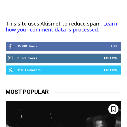
This site uses Akismet to reduce spam.
Learn
how your comment data is processed.
15,988
Fans
LIKE
0
Followers
FOLLOW
110
Followers
FOLLOW
MOST POPULAR