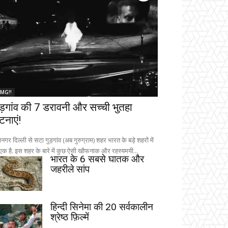
MG!!
ुड़गांव की 7 डरावनी और सच्ची भुतहा
टनाएं!
नगर दिल्ली से सटा गुड़गांव (अब गुरुग्राम) शहर भारत के बड़े शहरों में
 एक है. इस शहर के बारे में कुछ ऐसी खौफनाक और रहस्यमयी...
भारत के 6 सबसे घातक और
जहरीले सांप
हिन्दी सिनेमा की 20 सर्वकालीन
श्रेष्ठ फ़िल्में