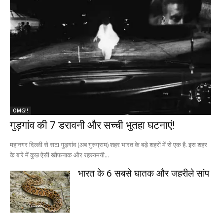
OMG!!
गुड़गांव की 7 डरावनी और सच्ची भुतहा घटनाएं!
महानगर दिल्ली से सटा गुड़गांव (अब गुरुग्राम) शहर भारत के बड़े शहरों में से एक है. इस शहर
के बारे में कुछ ऐसी खौफनाक और रहस्यमयी...
भारत के 6 सबसे घातक और जहरीले सांप