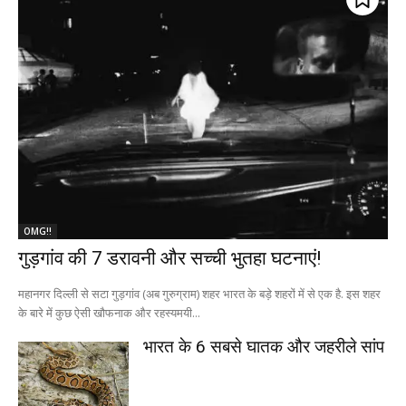
OMG!!
गुड़गांव की 7 डरावनी और सच्ची भुतहा घटनाएं!
महानगर दिल्ली से सटा गुड़गांव (अब गुरुग्राम) शहर भारत के बड़े शहरों में से एक है. इस शहर
के बारे में कुछ ऐसी खौफनाक और रहस्यमयी...
भारत के 6 सबसे घातक और जहरीले सांप