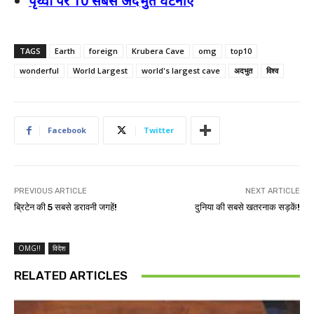
पृथ्वी पर 10 सबसे अदभुत घटनाएँ
TAGS
Earth
foreign
Krubera Cave
omg
top10
wonderful
World Largest
world's largest cave
अदभुत
विश्व
Facebook
Twitter
PREVIOUS ARTICLE
NEXT ARTICLE
ब्रिटेन की 5 सबसे डरावनी जगहें!
दुनिया की सबसे खतरनाक सड़कें!
OMG!!
विदेश
RELATED ARTICLES