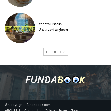
TODAYS HISTORY
24 फरवरी का इतिहास
Load more
© Copyright - fundabook.com
ABOUT US
Contact Us
Join our Team
Jobs