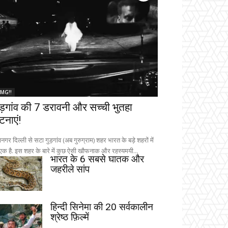
MG!!
ुड़गांव की 7 डरावनी और सच्ची भुतहा
टनाएं!
नगर दिल्ली से सटा गुड़गांव (अब गुरुग्राम) शहर भारत के बड़े शहरों में
 एक है. इस शहर के बारे में कुछ ऐसी खौफनाक और रहस्यमयी...
भारत के 6 सबसे घातक और
जहरीले सांप
हिन्दी सिनेमा की 20 सर्वकालीन
श्रेष्ठ फ़िल्में