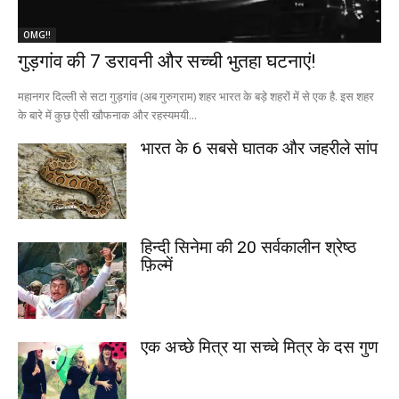
OMG!!
गुड़गांव की 7 डरावनी और सच्ची भुतहा घटनाएं!
महानगर दिल्ली से सटा गुड़गांव (अब गुरुग्राम) शहर भारत के बड़े शहरों में से एक है. इस शहर
के बारे में कुछ ऐसी खौफनाक और रहस्यमयी...
भारत के 6 सबसे घातक और जहरीले सांप
हिन्दी सिनेमा की 20 सर्वकालीन श्रेष्ठ
फ़िल्में
एक अच्छे मित्र या सच्चे मित्र के दस गुण