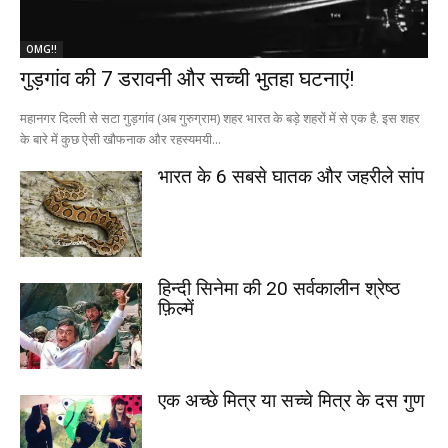
OMG!!
गुड़गांव की 7 डरावनी और सच्ची भुतहा घटनाएं!
महानगर दिल्ली से सटा गुड़गांव (अब गुरुग्राम) शहर भारत के बड़े शहरों में से एक है. इस शहर
के बारे में कुछ ऐसी खौफनाक और रहस्यमयी...
भारत के 6 सबसे घातक और जहरीले सांप
हिन्दी सिनेमा की 20 सर्वकालीन श्रेष्ठ
फ़िल्में
एक अच्छे मित्र या सच्चे मित्र के दस गुण