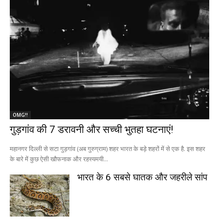
OMG!!
गुड़गांव की 7 डरावनी और सच्ची भुतहा घटनाएं!
महानगर दिल्ली से सटा गुड़गांव (अब गुरुग्राम) शहर भारत के बड़े शहरों में से एक है. इस शहर
के बारे में कुछ ऐसी खौफनाक और रहस्यमयी...
भारत के 6 सबसे घातक और जहरीले सांप