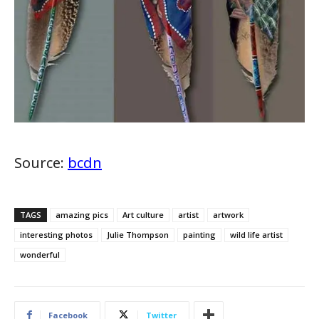
Source:
bcdn
TAGS
amazing pics
Art culture
artist
artwork
interesting photos
Julie Thompson
painting
wild life artist
wonderful
Facebook
Twitter