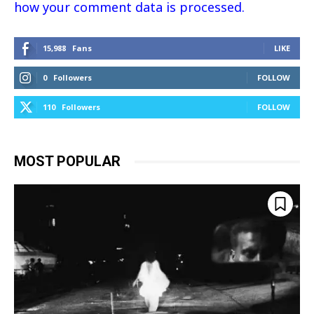
how your comment data is processed.
15,988
Fans
LIKE
0
Followers
FOLLOW
110
Followers
FOLLOW
MOST POPULAR