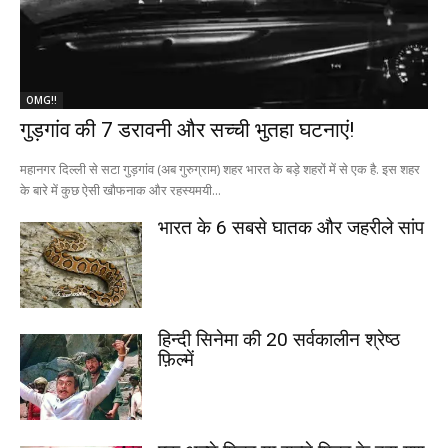
OMG!!
गुड़गांव की 7 डरावनी और सच्ची भुतहा घटनाएं!
महानगर दिल्ली से सटा गुड़गांव (अब गुरुग्राम) शहर भारत के बड़े शहरों में से एक है. इस शहर
के बारे में कुछ ऐसी खौफनाक और रहस्यमयी...
भारत के 6 सबसे घातक और जहरीले सांप
हिन्दी सिनेमा की 20 सर्वकालीन श्रेष्ठ
फ़िल्में