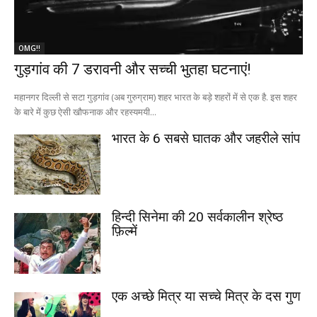
OMG!!
गुड़गांव की 7 डरावनी और सच्ची भुतहा घटनाएं!
महानगर दिल्ली से सटा गुड़गांव (अब गुरुग्राम) शहर भारत के बड़े शहरों में से एक है. इस शहर
के बारे में कुछ ऐसी खौफनाक और रहस्यमयी...
भारत के 6 सबसे घातक और जहरीले सांप
हिन्दी सिनेमा की 20 सर्वकालीन श्रेष्ठ
फ़िल्में
एक अच्छे मित्र या सच्चे मित्र के दस गुण