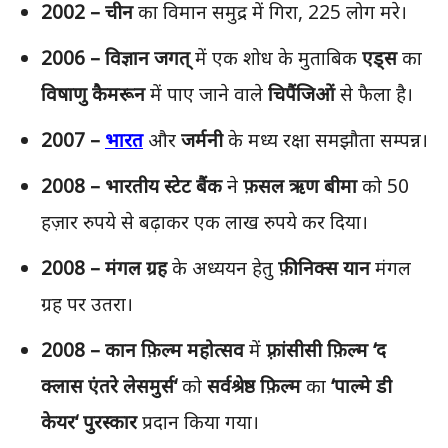
2002 –
चीन
का विमान समुद्र में गिरा, 225 लोग मरे।
2006 –
विज्ञान
जगत्
में एक शोध के मुताबिक
एड्स
का
विषाणु
कैमरून
में पाए जाने वाले
चिपैंजिओं
से फैला है।
2007 –
भारत
और
जर्मनी
के मध्य रक्षा समझौता सम्पन्न।
2008 –
भारतीय
स्टेट
बैंक
ने
फ़सल
ऋण
बीमा
को 50
हज़ार रुपये से बढ़ाकर एक लाख रुपये कर दिया।
2008 –
मंगल
ग्रह
के अध्ययन हेतु
फ़ीनिक्स
यान
मंगल
ग्रह पर उतरा।
2008 –
कान
फ़िल्म
महोत्सव
में
फ़्रांसीसी
फ़िल्म
‘
द
क्लास
एंतरे
लेसमुर्स
‘
को
सर्वश्रेष्ठ
फ़िल्म
का
‘
पाल्मे
डी
केयर
‘
पुरस्कार
प्रदान किया गया।