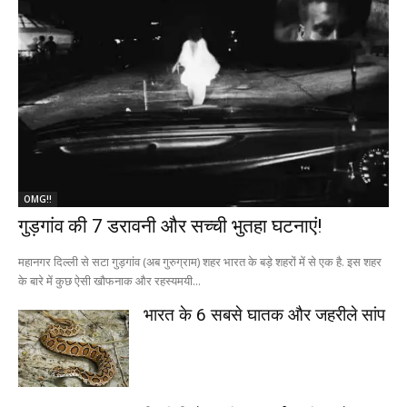
OMG!!
गुड़गांव की 7 डरावनी और सच्ची भुतहा घटनाएं!
महानगर दिल्ली से सटा गुड़गांव (अब गुरुग्राम) शहर भारत के बड़े शहरों में से एक है. इस शहर
के बारे में कुछ ऐसी खौफनाक और रहस्यमयी...
भारत के 6 सबसे घातक और जहरीले सांप