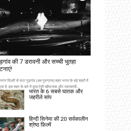
MG!!
ुड़गांव की 7 डरावनी और सच्ची भुतहा
टनाएं!
नगर दिल्ली से सटा गुड़गांव (अब गुरुग्राम) शहर भारत के बड़े शहरों में
 एक है. इस शहर के बारे में कुछ ऐसी खौफनाक और रहस्यमयी...
भारत के 6 सबसे घातक और
जहरीले सांप
हिन्दी सिनेमा की 20 सर्वकालीन
श्रेष्ठ फ़िल्में