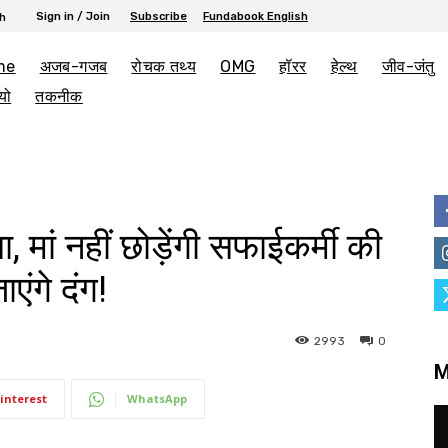
Sign in / Join
Subscribe
Fundabook English
h
me
अजब-गजब
रोचक तथ्य
OMG
हॉरर
हेल्थ
जीव-जंतु
यो
तकनीक
, मां नहीं छोड़ेंगी सफाईकर्मी की
ंगे दंग!
2993
0
M
interest
WhatsApp