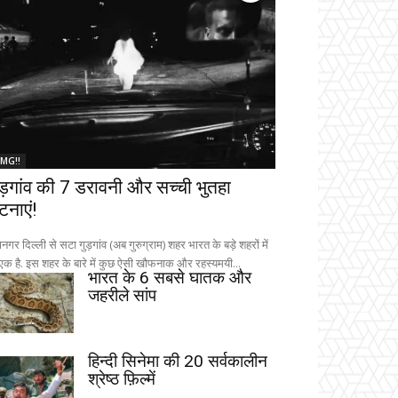
MG!!
ुड़गांव की 7 डरावनी और सच्ची भुतहा
टनाएं!
नगर दिल्ली से सटा गुड़गांव (अब गुरुग्राम) शहर भारत के बड़े शहरों में
 एक है. इस शहर के बारे में कुछ ऐसी खौफनाक और रहस्यमयी...
भारत के 6 सबसे घातक और
जहरीले सांप
हिन्दी सिनेमा की 20 सर्वकालीन
श्रेष्ठ फ़िल्में