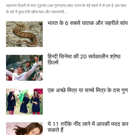
महानगर दिल्ली से सटा गुड़गांव (अब गुरुग्राम) शहर भारत के बड़े शहरों में से एक है. इस शहर
के बारे में कुछ ऐसी खौफनाक और रहस्यमयी...
भारत के 6 सबसे घातक और जहरीले सांप
हिन्दी सिनेमा की 20 सर्वकालीन श्रेष्ठ
फ़िल्में
एक अच्छे मित्र या सच्चे मित्र के दस गुण
ये 11 तरीके नींद लाने में आपकी मदद कर
सकते हैं