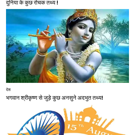
दुनिया के कुछ रोचक तथ्य !
देश
भगवान श्रीकृष्‍ण से जुड़े कुछ अनसुने अदभुत तथ्य!