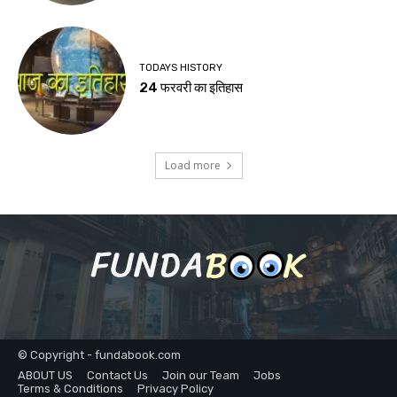
TODAYS HISTORY
24 फरवरी का इतिहास
Load more
© Copyright - fundabook.com
ABOUT US
Contact Us
Join our Team
Jobs
Terms & Conditions
Privacy Policy