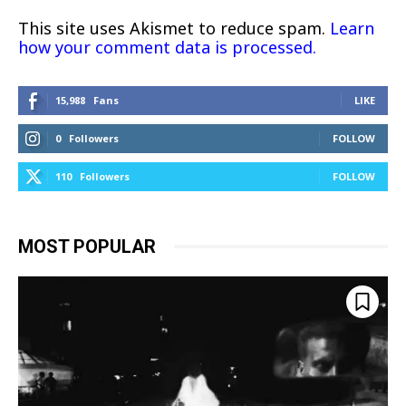
This site uses Akismet to reduce spam.
Learn
how your comment data is processed.
15,988
Fans
LIKE
0
Followers
FOLLOW
110
Followers
FOLLOW
MOST POPULAR