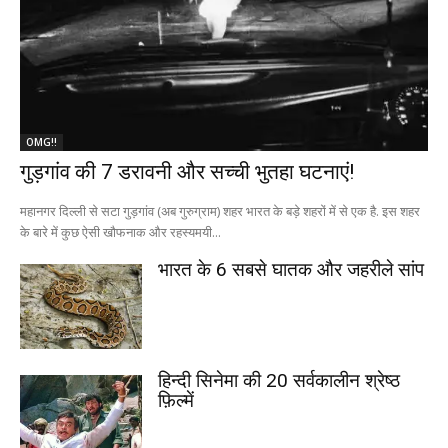
OMG!!
गुड़गांव की 7 डरावनी और सच्ची भुतहा घटनाएं!
महानगर दिल्ली से सटा गुड़गांव (अब गुरुग्राम) शहर भारत के बड़े शहरों में से एक है. इस शहर
के बारे में कुछ ऐसी खौफनाक और रहस्यमयी...
भारत के 6 सबसे घातक और जहरीले सांप
हिन्दी सिनेमा की 20 सर्वकालीन श्रेष्ठ
फ़िल्में