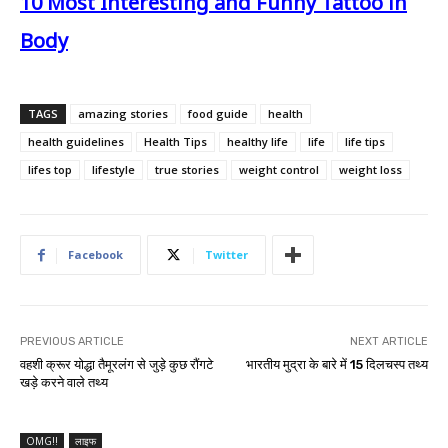
10 Most Interesting and Funny Tattoo in
Body
TAGS
amazing stories
food guide
health
health guidelines
Health Tips
healthy life
life
life tips
lifes top
lifestyle
true stories
weight control
weight loss
Facebook
Twitter
PREVIOUS ARTICLE
NEXT ARTICLE
वहशी क्रूर योद्धा तैमूरलंग से जुड़े कुछ रौंगटे
भारतीय मुद्रा के बारे में 15 दिलचस्प तथ्य
खड़े करने वाले तथ्य
OMG!!
लाइफ