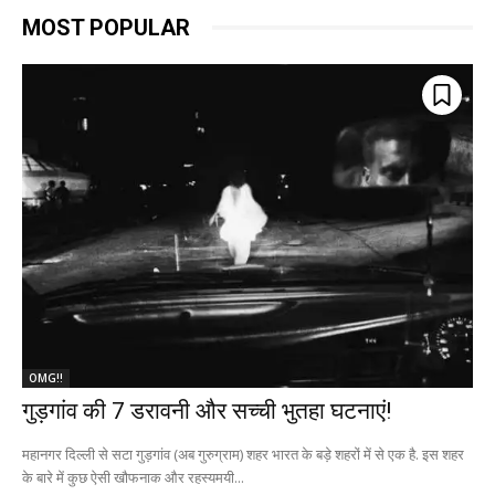
MOST POPULAR
OMG!!
गुड़गांव की 7 डरावनी और सच्ची भुतहा घटनाएं!
महानगर दिल्ली से सटा गुड़गांव (अब गुरुग्राम) शहर भारत के बड़े शहरों में से एक है. इस शहर
के बारे में कुछ ऐसी खौफनाक और रहस्यमयी...