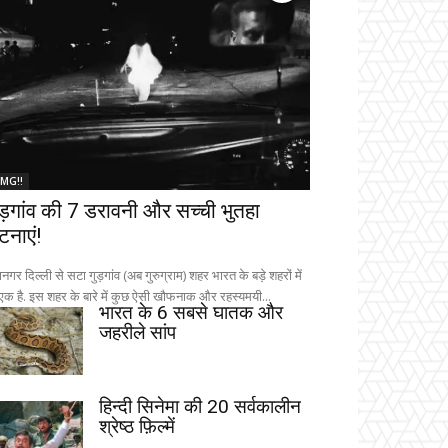
MG!!
ुड़गांव की 7 डरावनी और सच्ची भुतहा
टनाएं!
नगर दिल्ली से सटा गुड़गांव (अब गुरुग्राम) शहर भारत के बड़े शहरों में
 एक है. इस शहर के बारे में कुछ ऐसी खौफनाक और रहस्यमयी...
भारत के 6 सबसे घातक और
जहरीले सांप
हिन्दी सिनेमा की 20 सर्वकालीन
श्रेष्ठ फ़िल्में