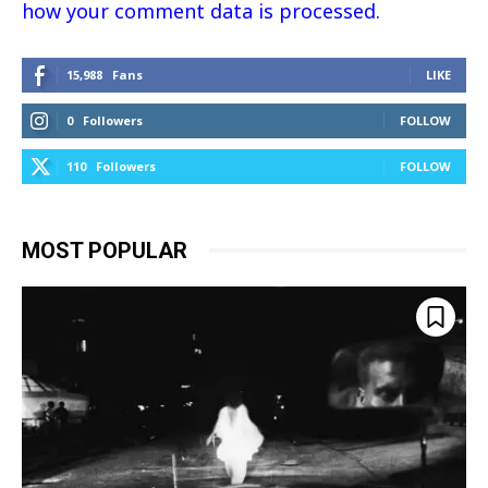
how your comment data is processed.
15,988
Fans
LIKE
0
Followers
FOLLOW
110
Followers
FOLLOW
MOST POPULAR