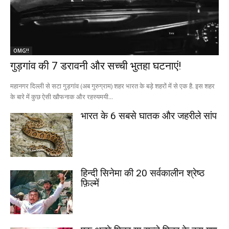
OMG!!
गुड़गांव की 7 डरावनी और सच्ची भुतहा घटनाएं!
महानगर दिल्ली से सटा गुड़गांव (अब गुरुग्राम) शहर भारत के बड़े शहरों में से एक है. इस शहर
के बारे में कुछ ऐसी खौफनाक और रहस्यमयी...
भारत के 6 सबसे घातक और जहरीले सांप
हिन्दी सिनेमा की 20 सर्वकालीन श्रेष्ठ
फ़िल्में