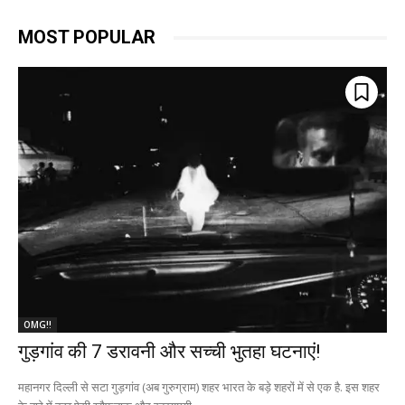
MOST POPULAR
OMG!!
गुड़गांव की 7 डरावनी और सच्ची भुतहा घटनाएं!
महानगर दिल्ली से सटा गुड़गांव (अब गुरुग्राम) शहर भारत के बड़े शहरों में से एक है. इस शहर