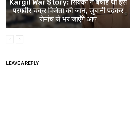
Kargil War Story: सिक्कों ने बचाई थी इस
परमवीर चक्र विजेता की जान, ज़ुबानी पढ़कर
रोमांच से भर जाएँगे आप
LEAVE A REPLY