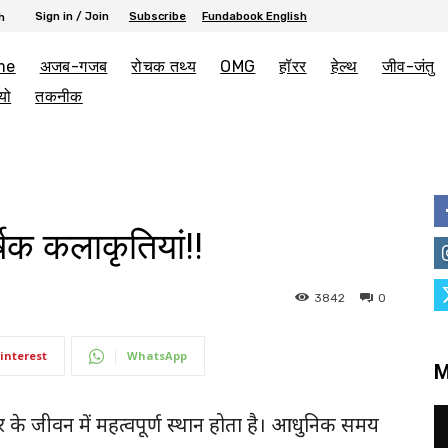
Sign in / Join
Subscribe
Fundabook English
h
me
अजब-गजब
रोचक तथ्य
OMG
हॉरर
हेल्थ
जीव-जंतु
यो
तकनीक
षक कलाकृतियां!!
3842
0
interest
WhatsApp
M
 के जीवन में महत्वपूर्ण स्थान होता है। आधुनिक समय