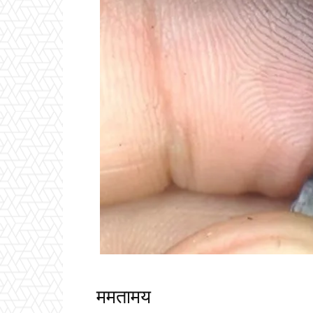
ममतामय