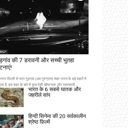
MG!!
ुड़गांव की 7 डरावनी और सच्ची भुतहा
टनाएं!
नगर दिल्ली से सटा गुड़गांव (अब गुरुग्राम) शहर भारत के बड़े शहरों में
 एक है. इस शहर के बारे में कुछ ऐसी खौफनाक और रहस्यमयी...
भारत के 6 सबसे घातक और
जहरीले सांप
हिन्दी सिनेमा की 20 सर्वकालीन
श्रेष्ठ फ़िल्में