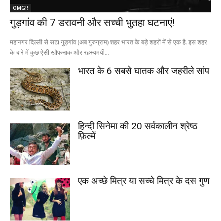
OMG!!
गुड़गांव की 7 डरावनी और सच्ची भुतहा घटनाएं!
महानगर दिल्ली से सटा गुड़गांव (अब गुरुग्राम) शहर भारत के बड़े शहरों में से एक है. इस शहर
के बारे में कुछ ऐसी खौफनाक और रहस्यमयी...
भारत के 6 सबसे घातक और जहरीले सांप
हिन्दी सिनेमा की 20 सर्वकालीन श्रेष्ठ
फ़िल्में
एक अच्छे मित्र या सच्चे मित्र के दस गुण