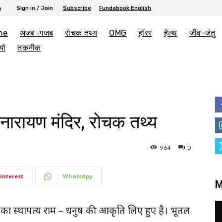
Sign in / Join
Subscribe
Fundabook English
h
me
अजब-गजब
रोचक तथ्य
OMG
हॉरर
हेल्थ
जीव-जंतु
यो
तकनीक
मनारायण मंदिर, रोचक तथ्य
964
0
interest
WhatsApp
M
िर का स्थापत्य राम – धनुष की आकृति लिए हुए है। भूतल