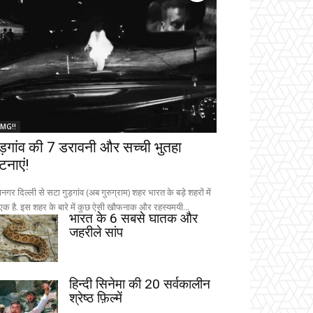
MG!!
ुड़गांव की 7 डरावनी और सच्ची भुतहा
टनाएं!
नगर दिल्ली से सटा गुड़गांव (अब गुरुग्राम) शहर भारत के बड़े शहरों में
 एक है. इस शहर के बारे में कुछ ऐसी खौफनाक और रहस्यमयी...
भारत के 6 सबसे घातक और
जहरीले सांप
हिन्दी सिनेमा की 20 सर्वकालीन
श्रेष्ठ फ़िल्में