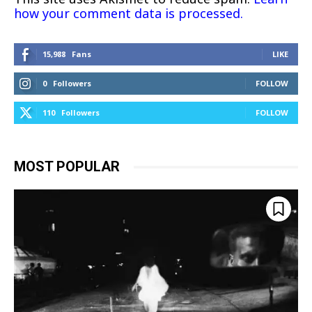
how your comment data is processed.
15,988
Fans
LIKE
0
Followers
FOLLOW
110
Followers
FOLLOW
MOST POPULAR