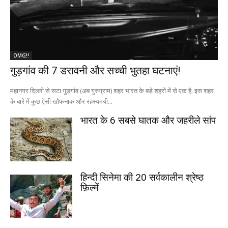
OMG!!
गुड़गांव की 7 डरावनी और सच्ची भुतहा घटनाएं!
महानगर दिल्ली से सटा गुड़गांव (अब गुरुग्राम) शहर भारत के बड़े शहरों में से एक है. इस शहर
के बारे में कुछ ऐसी खौफनाक और रहस्यमयी...
भारत के 6 सबसे घातक और जहरीले सांप
हिन्दी सिनेमा की 20 सर्वकालीन श्रेष्ठ
फ़िल्में