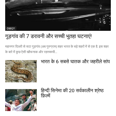
OMG!!
गुड़गांव की 7 डरावनी और सच्ची भुतहा घटनाएं!
महानगर दिल्ली से सटा गुड़गांव (अब गुरुग्राम) शहर भारत के बड़े शहरों में से एक है. इस शहर
के बारे में कुछ ऐसी खौफनाक और रहस्यमयी...
भारत के 6 सबसे घातक और जहरीले सांप
हिन्दी सिनेमा की 20 सर्वकालीन श्रेष्ठ
फ़िल्में