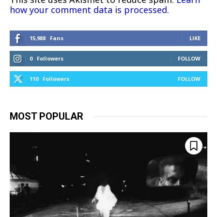
how your comment data is processed.
15,988
Fans
LIKE
0
Followers
FOLLOW
110
Followers
FOLLOW
MOST POPULAR