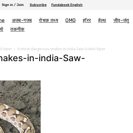
Sign in / Join
Subscribe
Fundabook English
me
अजब-गजब
रोचक तथ्य
OMG
हॉरर
हेल्थ
जीव-जंतु
यो
तकनीक
d-Viper
6-most-dangerous-snakes-in-india-Saw-Scaled-Viper
akes-in-india-Saw-