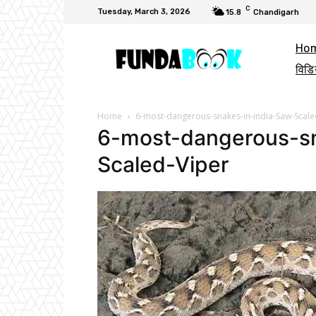
C
Tuesday, March 3, 2026
15.8
Chandigarh
Ho
विडि
Home
6-most-dangerous-snakes-in-india-Saw-Scale
6-most-dangerous-sn
Scaled-Viper