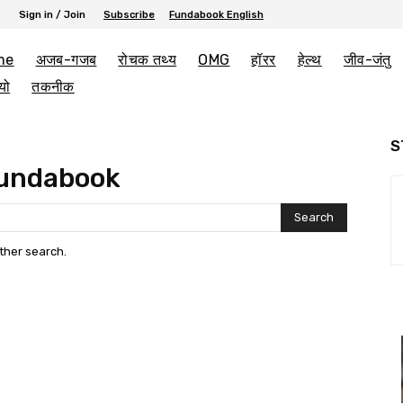
Sign in / Join
Subscribe
Fundabook English
me
अजब-गजब
रोचक तथ्य
OMG
हॉरर
हेल्थ
जीव-जंतु
यो
तकनीक
S
fundabook
Search
other search.