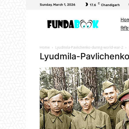
C
Sunday, March 1, 2026
17.6
Chandigarh
Ho
विडि
Home
Lyudmila-Pavlichenko-during-world-war-2
Lyudmila-Pavlichenk