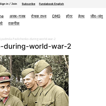
Sign in / Join
Subscribe
Fundabook English
me
अजब-गजब
रोचक तथ्य
OMG
हॉरर
हेल्थ
जीव-जंतु
यो
तकनीक
Lyudmila-Pavlichenko-during-world-war-2
o-during-world-war-2