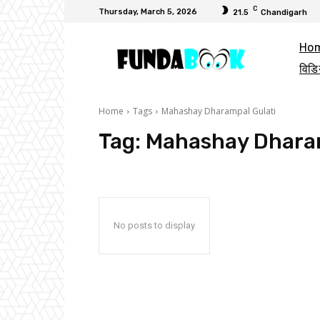
C
Thursday, March 5, 2026
21.5
Chandigarh
Ho
विडि
Home
Tags
Mahashay Dharampal Gulati
Tag:
Mahashay Dharam
No posts to display