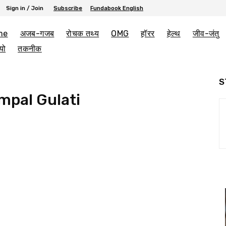
Sign in / Join
Subscribe
Fundabook English
me
अजब-गजब
रोचक तथ्य
OMG
हॉरर
हेल्थ
जीव-जंतु
यो
तकनीक
S
pal Gulati