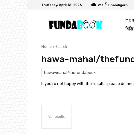
C
Thursday, April 16, 2026
32.1
Chandigarh
Ho
विडि
Home
Search
hawa-mahal/thefun
If you're not happy with the results, please do an
No results