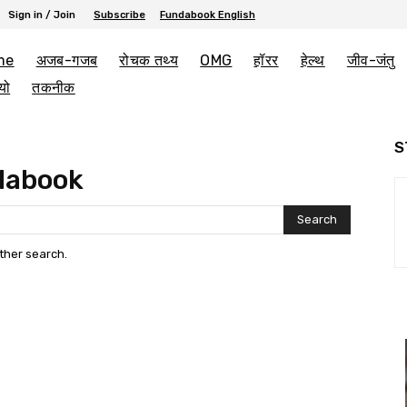
Sign in / Join
Subscribe
Fundabook English
me
अजब-गजब
रोचक तथ्य
OMG
हॉरर
हेल्थ
जीव-जंतु
यो
तकनीक
S
dabook
Search
other search.