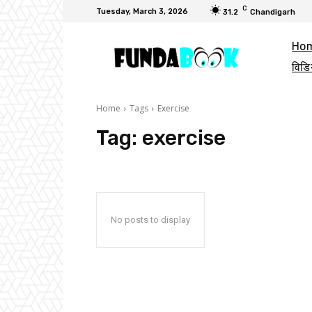
C
Tuesday, March 3, 2026
31.2
Chandigarh
Ho
विडि
Home
Tags
Exercise
Tag:
exercise
No posts to display