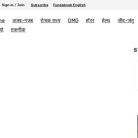
Sign in / Join
Subscribe
Fundabook English
me
अजब-गजब
रोचक तथ्य
OMG
हॉरर
हेल्थ
जीव-जंतु
यो
तकनीक
S