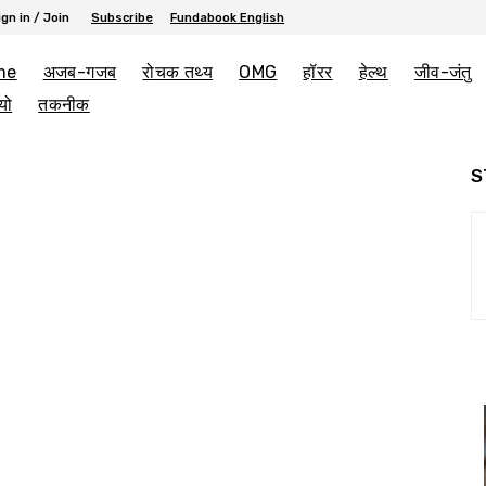
ign in / Join
Subscribe
Fundabook English
me
अजब-गजब
रोचक तथ्य
OMG
हॉरर
हेल्थ
जीव-जंतु
यो
तकनीक
S