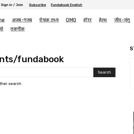
Sign in / Join
Subscribe
Fundabook English
me
अजब-गजब
रोचक तथ्य
OMG
हॉरर
हेल्थ
जीव-जंतु
यो
तकनीक
S
nts/fundabook
Search
other search.