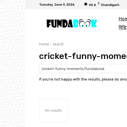
C
Tuesday, June 9, 2026
40.6
Chandigarh
Ho
विडि
Home
Search
cricket-funny-mome
If you're not happy with the results, please do an
No results